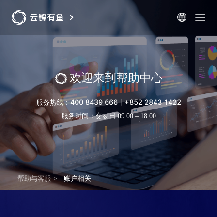
简体
云锋金融官网
万通保险官网
繁體
欢迎来到帮助中心
服务热线
：
400 8439 666
丨
+852 2843 1422
服务时间
：
交易日
09:00 – 18:00
帮助与客服
>
账户相关