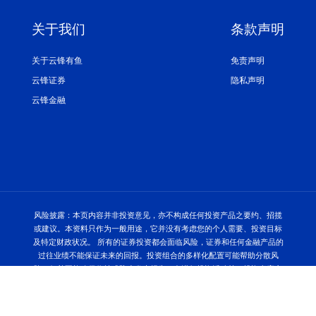
关于我们
条款声明
关于云锋有鱼
免责声明
云锋证券
隐私声明
云锋金融
风险披露：本页内容并非投资意见，亦不构成任何投资产品之要约、招揽
或建议。本资料只作为一般用途，它并没有考虑您的个人需要、投资目标
及特定财政状况。 所有的证券投资都会面临风险，证券和任何金融产品的
过往业绩不能保证未来的回报。投资组合的多样化配置可能帮助分散风
险，但并不能确保收益或防止发生损失。在进行投资活动前，投资者应充
分了解相关金融产品，明确知晓其潜在风险，依据自身的风险承受能力或
专业投资顾问的建议理性决策。阅览本内容的人士或在作出任何投资决策
前，应完全了解其风险以及有关法律、赋税及会计的特点及后果，并根据